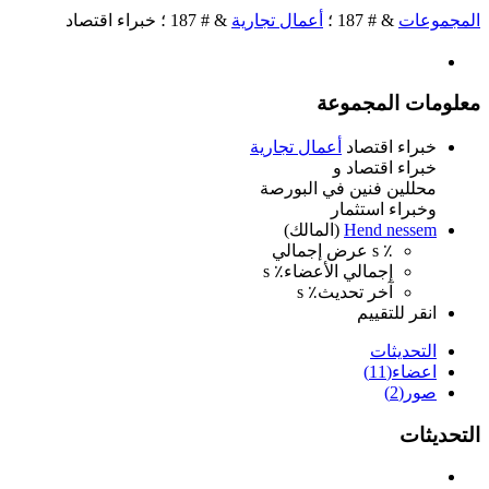
المجموعات
& # 187 ؛
أعمال تجارية
& # 187 ؛ خبراء اقتصاد
معلومات المجموعة
خبراء اقتصاد
أعمال تجارية
خبراء اقتصاد و
محللين فنين في البورصة
وخبراء استثمار
Hend nessem
(المالك)
٪ s عرض إجمالي
إجمالي الأعضاء٪ s
آخر تحديث٪ s
انقر للتقييم
التحديثات
اعضاء
(11)
صور
(2)
التحديثات